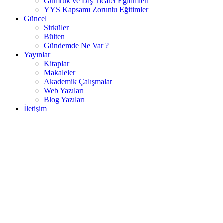
Gümrük ve Dış Ticaret Eğitimleri
YYS Kapsamı Zorunlu Eğitimler
Güncel
Sirküler
Bülten
Gündemde Ne Var ?
Yayınlar
Kitaplar
Makaleler
Akademik Çalışmalar
Web Yazıları
Blog Yazıları
İletişim
Mevzuat değişikliklerine dair düzenli
sirkülerlerimizi ücretsiz olarak almak
için "Başvuru Yap" alanından üyelik
talebi gönderebilirsiniz.