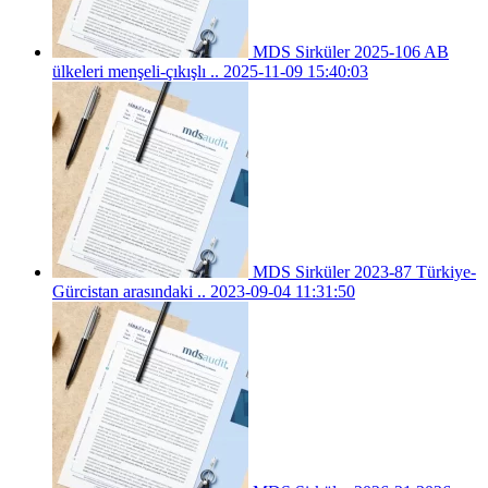
MDS Sirküler 2025-106 AB
ülkeleri menşeli-çıkışlı ..
2025-11-09 15:40:03
MDS Sirküler 2023-87 Türkiye-
Gürcistan arasındaki ..
2023-09-04 11:31:50