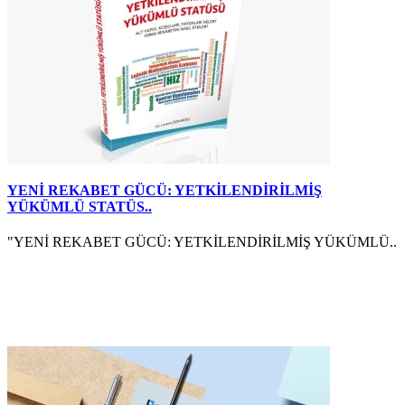
YENİ REKABET GÜCÜ: YETKİLENDİRİLMİŞ
YÜKÜMLÜ STATÜS..
"YENİ REKABET GÜCÜ: YETKİLENDİRİLMİŞ YÜKÜMLÜ..