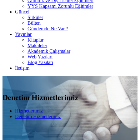
Gümrük ve Dış Ticaret Eğitimleri
YYS Kapsamı Zorunlu Eğitimler
Güncel
Sirküler
Bülten
Gündemde Ne Var ?
Yayınlar
Kitaplar
Makaleler
Akademik Çalışmalar
Web Yazıları
Blog Yazıları
İletişim
Denetim Hizmetlerimiz
Hizmetlerimiz
Denetim Hizmetlerimiz