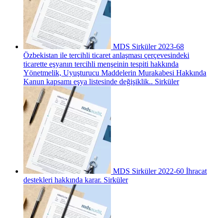
MDS Sirküler 2023-68
Özbekistan ile tercihli ticaret anlaşması çerçevesindeki
ticarette eşyanın tercihli menşeinin tespiti hakkında
Yönetmelik, Uyuşturucu Maddelerin Murakabesi Hakkında
Kanun kapsamı eşya listesinde değişiklik..
Sirküler
MDS Sirküler 2022-60 İhracat
destekleri hakkında karar.
Sirküler