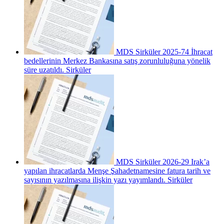
MDS Sirküler 2025-74 İhracat
bedellerinin Merkez Bankasına satış zorunluluğuna yönelik
süre uzatıldı.
Sirküler
MDS Sirküler 2026-29 Irak’a
yapılan ihracatlarda Menşe Şahadetnamesine fatura tarih ve
sayısının yazılmasına ilişkin yazı yayımlandı.
Sirküler