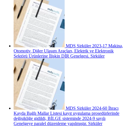
MDS Sirküler 2023-17 Makina,
Otomotiv, Diğer Ulaşım Araçları, Elektrik ve Elektronik
Sektörü Ürünlerine İlişkin DİR Genelgesi.
Sirküler
MDS Sirküler 2024-60 İhracı
Kayda Bağlı Mallar Listesi kayıt uygulama prosedürlerinde
değişikliğe gidildi, BİLGE sisteminde 2024-9 sayılı
Genelgeye paralel düzenleme yapılmıştır.
Sirküler