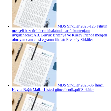
MDS Sirküler 2025-125 Filistin
menşeli bazı ürünlerin ithalatında tarife kontenjanı
uygulanacak; AB, Büyük Britanya ve Kuzey İrlanda menşeli
olmayan cam cinsi eşyanın ithalatı Erenköy
Sirküler
MDS Sirküler 2023-36 İhracı
Kayda Bağlı Mallar Listesi güncellendi..pdf
Sirküler