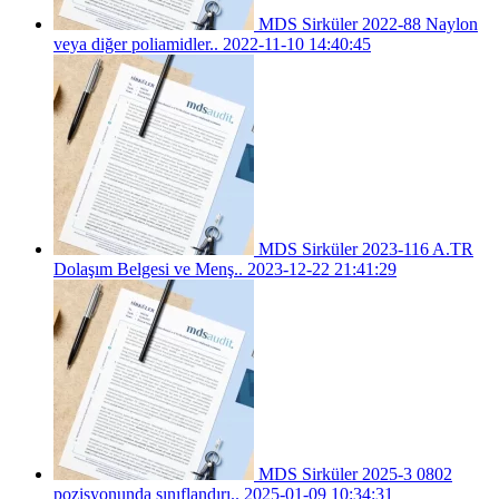
MDS Sirküler 2022-88 Naylon
veya diğer poliamidler..
2022-11-10 14:40:45
MDS Sirküler 2023-116 A.TR
Dolaşım Belgesi ve Menş..
2023-12-22 21:41:29
MDS Sirküler 2025-3 0802
pozisyonunda sınıflandırı..
2025-01-09 10:34:31