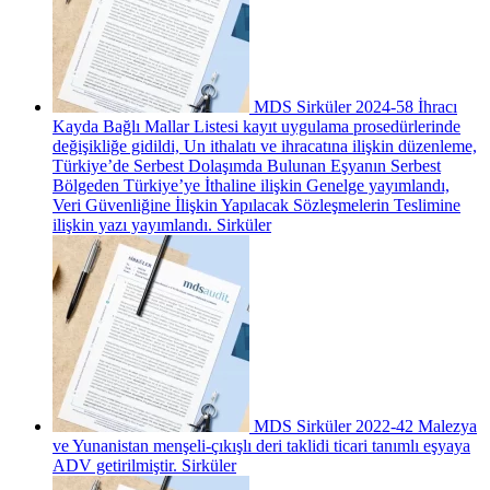
MDS Sirküler 2024-58 İhracı
Kayda Bağlı Mallar Listesi kayıt uygulama prosedürlerinde
değişikliğe gidildi, Un ithalatı ve ihracatına ilişkin düzenleme,
Türkiye’de Serbest Dolaşımda Bulunan Eşyanın Serbest
Bölgeden Türkiye’ye İthaline ilişkin Genelge yayımlandı,
Veri Güvenliğine İlişkin Yapılacak Sözleşmelerin Teslimine
ilişkin yazı yayımlandı.
Sirküler
MDS Sirküler 2022-42 Malezya
ve Yunanistan menşeli-çıkışlı deri taklidi ticari tanımlı eşyaya
ADV getirilmiştir.
Sirküler