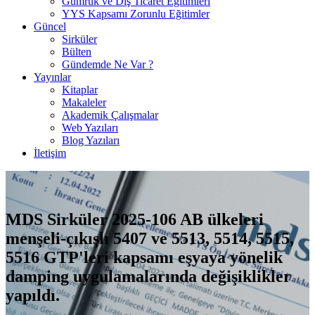
Gümrük ve Dış Ticaret Eğitimleri
YYS Kapsamı Zorunlu Eğitimler
Güncel
Sirküler
Bülten
Gündemde Ne Var ?
Yayınlar
Kitaplar
Makaleler
Akademik Çalışmalar
Web Yazıları
Blog Yazıları
İletişim
MDS Sirküler 2025-106 AB ülkeleri
menşeli-çıkışlı 5407 ve 5513, 5514, 5515,
5516 GTP'leri kapsamı eşyaya yönelik
damping uygulamalarında değişiklikler
yapıldı.