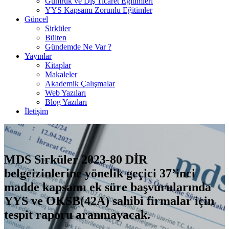
Gümrük ve Dış Ticaret Eğitimleri
YYS Kapsamı Zorunlu Eğitimler
Güncel
Sirküler
Bülten
Gündemde Ne Var ?
Yayınlar
Kitaplar
Makaleler
Akademik Çalışmalar
Web Yazıları
Blog Yazıları
İletişim
MDS Sirküler 2023-80 DİR
belgeizinlerine yönelik geçici 37’inci
madde kapsamı ek süre başvurularında
YYS ve OKSB(42A) sahibi firmalar için
tespit raporu aranmayacak.