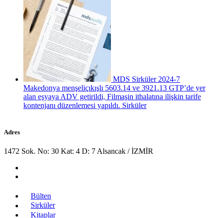
MDS Sirküler 2024-7
Makedonya menşeliçıkışlı 5603.14 ve 3921.13 GTP’de yer
alan eşyaya ADV getirildi, Filmaşin ithalatına ilişkin tarife
kontenjanı düzenlemesi yapıldı.
Sirküler
Adres
1472 Sok. No: 30 Kat: 4 D: 7 Alsancak / İZMİR
Bülten
Sirküler
Kitaplar