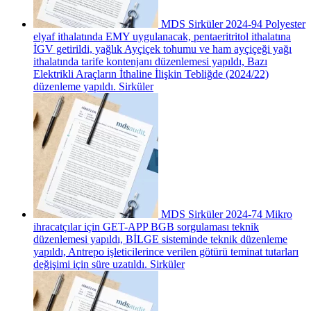
MDS Sirküler 2024-94 Polyester
elyaf ithalatında EMY uygulanacak, pentaeritritol ithalatına
İGV getirildi, yağlık Ayçiçek tohumu ve ham ayçiçeği yağı
ithalatında tarife kontenjanı düzenlemesi yapıldı, Bazı
Elektrikli Araçların İthaline İlişkin Tebliğde (2024/22)
düzenleme yapıldı.
Sirküler
MDS Sirküler 2024-74 Mikro
ihracatçılar için GET-APP BGB sorgulaması teknik
düzenlemesi yapıldı, BİLGE sisteminde teknik düzenleme
yapıldı, Antrepo işleticilerince verilen götürü teminat tutarları
değişimi için süre uzatıldı.
Sirküler