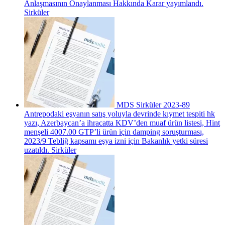
Anlaşmasının Onaylanması Hakkında Karar yayımlandı.
Sirküler
MDS Sirküler 2023-89
Antrepodaki eşyanın satış yoluyla devrinde kıymet tespiti hk
yazı, Azerbaycan’a ihracatta KDV’den muaf ürün listesi, Hint
menşeli 4007.00 GTP’li ürün için damping soruşturması,
2023/9 Tebliğ kapsamı eşya izni için Bakanlık yetki süresi
uzatıldı.
Sirküler