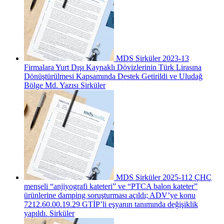
MDS Sirküler 2023-13
Firmalara Yurt Dışı Kaynaklı Dövizlerinin Türk Lirasına
Dönüştürülmesi Kapsamında Destek Getirildi ve Uludağ
Bölge Md. Yazısı
Sirküler
MDS Sirküler 2025-112 ÇHÇ
menşeli “anjiyografi kateteri” ve “PTCA balon kateter”
ürünlerine damping soruşturması açıldı; ADV’ye konu
7212.60.00.19.29 GTİP’li eşyanın tanımında değişiklik
yapıldı.
Sirküler