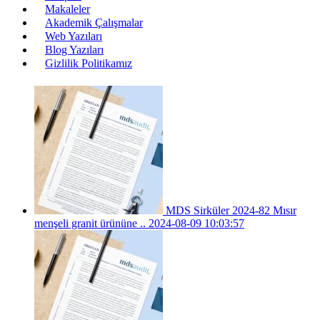
Makaleler
Akademik Çalışmalar
Web Yazıları
Blog Yazıları
Gizlilik Politikamız
MDS Sirküler 2024-82 Mısır
menşeli granit ürününe ..
2024-08-09 10:03:57