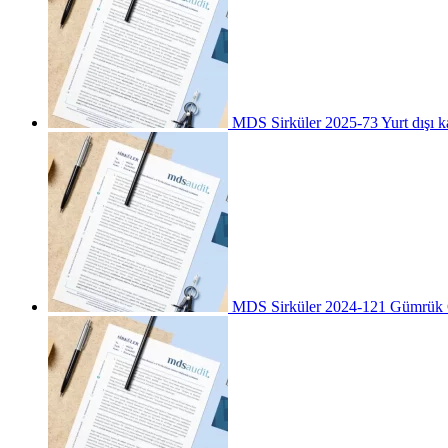
MDS Sirküler 2025-73 Yurt dışı ka
MDS Sirküler 2024-121 Gümrük G