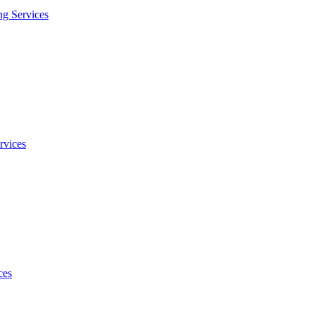
ng Services
rvices
ces