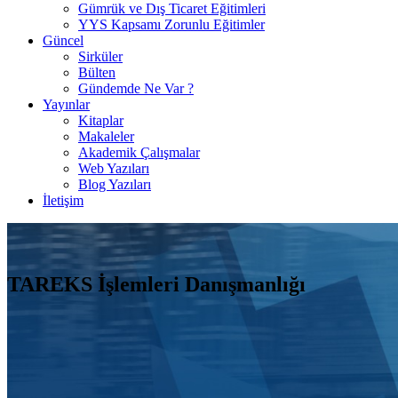
Gümrük ve Dış Ticaret Eğitimleri
YYS Kapsamı Zorunlu Eğitimler
Güncel
Sirküler
Bülten
Gündemde Ne Var ?
Yayınlar
Kitaplar
Makaleler
Akademik Çalışmalar
Web Yazıları
Blog Yazıları
İletişim
TAREKS İşlemleri Danışmanlığı