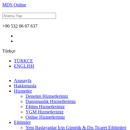
MDS Online
+90 532 06 07 637
Türkçe
TÜRKÇE
ENGLISH
Anasayfa
Hakkımızda
Hizmetler
Denetim Hizmetlerimiz
Danışmanlık Hizmetlerimiz
Eğitim Hizmetlerimiz
YGM Hizmetlerimiz
Online Hizmetlerimiz
Eğitimler
Yeni Başlayanlar İçin Gümrük & Dış Ticaret Eğitimleri